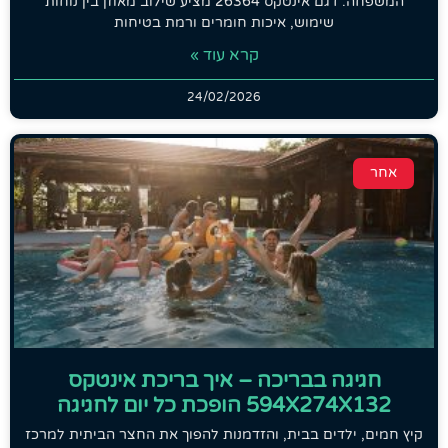
המשפחה. דגם אינטקס 26364 מציע שילוב מאוזן בין נוחות
שימוש, איכות חומרים ורמת בטיחות
קרא עוד »
24/02/2026
אחר
חגיגה בבריכה – איך בריכת אינטקס
594X274X132 הופכת כל יום לחגיגה
קיץ חמים, ילדים בבית, והזדמנות להפוך את החצר הביתית למרכז