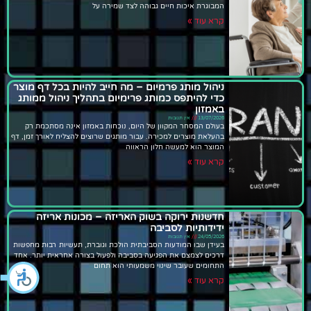
המבוגרת איכות חיים גבוהה לצד שמירה על
קרא עוד »
ניהול מותג פרמיום – מה חייב להיות בכל דף מוצר
כדי להיתפס כמותג פרימיום בתהליך ניהול ממותג
באמזון
13/07/2026
אין תגובות
בעולם המסחר המקוון של היום, נוכחות באמזון אינה מסתכמת רק
בהעלאת מוצרים למכירה. עבור מותגים שרוצים להצליח לאורך זמן, דף
המוצר הוא למעשה חלון הראווה
קרא עוד »
חדשנות ירוקה בשוק האריזה – מכונות אריזה
ידידותיות לסביבה
24/05/2026
אין תגובות
בעידן שבו המודעות הסביבתית הולכת וגוברת, תעשיות רבות מחפשות
דרכים לצמצם את הפגיעה בסביבה ולפעול בצורה אחראית יותר. אחד
התחומים שעובר שינוי משמעותי הוא תחום
קרא עוד »