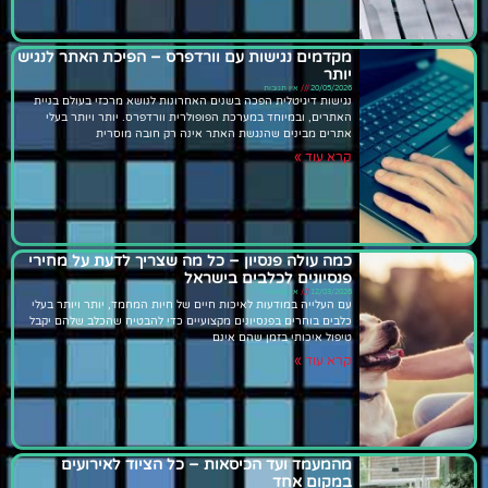
מקדמים נגישות עם וורדפרס – הפיכת האתר לנגיש
יותר
20/05/2026
אין תגובות
נגישות דיגיטלית הפכה בשנים האחרונות לנושא מרכזי בעולם בניית
האתרים, ובמיוחד במערכת הפופולרית וורדפרס. יותר ויותר בעלי
אתרים מבינים שהנגשת האתר אינה רק חובה מוסרית
קרא עוד »
כמה עולה פנסיון – כל מה שצריך לדעת על מחירי
פנסיונים לכלבים בישראל
12/03/2026
אין תגובות
עם העלייה במודעות לאיכות חיים של חיות המחמד, יותר ויותר בעלי
כלבים בוחרים בפנסיונים מקצועיים כדי להבטיח שהכלב שלהם יקבל
טיפול איכותי בזמן שהם אינם
קרא עוד »
מהמעמד ועד הכיסאות – כל הציוד לאירועים
במקום אחד