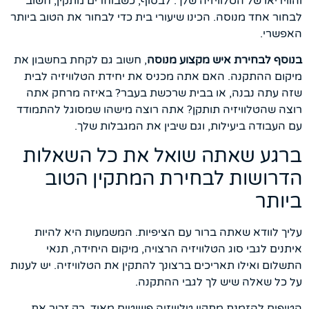
והווידיאו של הטלוויזיה שלך. לבסוף, כשבוחרים מתקין, חשוב
לבחור אחד מנוסה. הכינו שיעורי בית כדי לבחור את הטוב ביותר
האפשרי.
בנוסף לבחירת איש מקצוע מנוסה
, חשוב גם לקחת בחשבון את
מיקום ההתקנה. האם אתה מכניס את יחידת הטלוויזיה לבית
שזה עתה נבנה, או בבית שרכשת בעבר? באיזה מרחק אתה
רוצה שהטלוויזיה תותקן? אתה רוצה מישהו שמסוגל להתמודד
עם העבודה ביעילות, וגם שיבין את המגבלות שלך.
ברגע שאתה שואל את כל השאלות
הדרושות לבחירת המתקין הטוב
ביותר
עליך לוודא שאתה ברור עם הציפיות. המשמעות היא להיות
איתנים לגבי סוג הטלוויזיה הרצויה, מיקום היחידה, תנאי
התשלום ואילו תאריכים ברצונך להתקין את הטלוויזיה. יש לענות
על כל שאלה שיש לך לגבי ההתקנה.
הטיפים להזמנת מתקין טלוויזיה פשוטים מאוד. רק זכור את