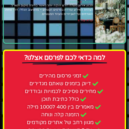
08/03/2026
אין תגובות
תכנון אירוע מוצלח דורש הרבה יותר מאשר בחירת מיקום ותאריך.
הצלחת האירוע נמדדת בפרטים הקטנים – מהעיצוב הכללי, דרך נוחות
האורחים ועד לאביזרים והציוד המעשיים.
קרא עוד »
למה כדאי לכם לפרסם אצלנו?
זמני פרסום מהירים
דיוק בזמנים שאתם מגדירים
מחירים פסיכים לכמויות ובודדים
כולל כתיבת תוכן
מאמרים בין 400 ל1000 מילה
הזמנה קלה ונוחה
מגוון רחב של אתרים מקודמים