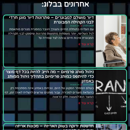
אחרונים בבלוג:
דיור מושלם למבוגרים – פתרונות דיור מוגן חרדי
לבני הקהילה המבוגרת
17/07/2026
אין תגובות
עם העלייה בתוחלת החיים והצורך הגובר במסגרת מגורים מותאמת
לגיל השלישי, יותר משפחות מחפשות פתרונות שיספקו לבני הקהילה
המבוגרת איכות חיים גבוהה לצד שמירה על
קרא עוד »
ניהול מותג פרמיום – מה חייב להיות בכל דף מוצר
כדי להיתפס כמותג פרימיום בתהליך ניהול ממותג
באמזון
13/07/2026
אין תגובות
בעולם המסחר המקוון של היום, נוכחות באמזון אינה מסתכמת רק
בהעלאת מוצרים למכירה. עבור מותגים שרוצים להצליח לאורך זמן, דף
המוצר הוא למעשה חלון הראווה
קרא עוד »
חדשנות ירוקה בשוק האריזה – מכונות אריזה