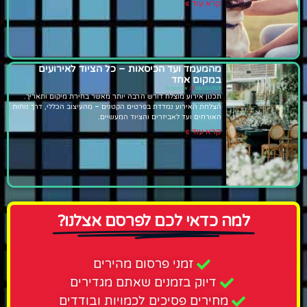
קרא עוד »
מהמעמד ועד הכיסאות – כל הציוד לאירועים
במקום אחד
08/03/2026
אין תגובות
תכנון אירוע מוצלח דורש הרבה יותר מאשר בחירת מיקום ותאריך.
הצלחת האירוע נמדדת בפרטים הקטנים – מהעיצוב הכללי, דרך נוחות
האורחים ועד לאביזרים והציוד המעשיים.
קרא עוד »
למה כדאי לכם לפרסם אצלנו?
זמני פרסום מהירים
דיוק בזמנים שאתם מגדירים
מחירים פסיכים לכמויות ובודדים