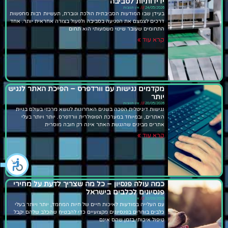
ידידותיות לסביבה
24/05/2026
אין תגובות
בעידן שבו המודעות הסביבתית הולכת וגוברת, תעשיות רבות מחפשות
דרכים לצמצם את הפגיעה בסביבה ולפעול בצורה אחראית יותר. אחד
התחומים שעובר שינוי משמעותי הוא תחום
קרא עוד »
מקדמים נגישות עם וורדפרס – הפיכת האתר לנגיש
יותר
20/05/2026
אין תגובות
נגישות דיגיטלית הפכה בשנים האחרונות לנושא מרכזי בעולם בניית
האתרים, ובמיוחד במערכת הפופולרית וורדפרס. יותר ויותר בעלי
אתרים מבינים שהנגשת האתר אינה רק חובה מוסרית
קרא עוד »
כמה עולה פנסיון – כל מה שצריך לדעת על מחירי
פנסיונים לכלבים בישראל
12/03/2026
אין תגובות
עם העלייה במודעות לאיכות חיים של חיות המחמד, יותר ויותר בעלי
כלבים בוחרים בפנסיונים מקצועיים כדי להבטיח שהכלב שלהם יקבל
טיפול איכותי בזמן שהם אינם