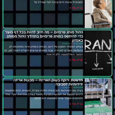
המבוגרת איכות חיים גבוהה לצד שמירה על
קרא עוד »
ניהול מותג פרמיום – מה חייב להיות בכל דף מוצר
כדי להיתפס כמותג פרימיום בתהליך ניהול ממותג
באמזון
13/07/2026
אין תגובות
בעולם המסחר המקוון של היום, נוכחות באמזון אינה מסתכמת רק
בהעלאת מוצרים למכירה. עבור מותגים שרוצים להצליח לאורך זמן, דף
המוצר הוא למעשה חלון הראווה
קרא עוד »
חדשנות ירוקה בשוק האריזה – מכונות אריזה
ידידותיות לסביבה
24/05/2026
אין תגובות
בעידן שבו המודעות הסביבתית הולכת וגוברת, תעשיות רבות מחפשות
דרכים לצמצם את הפגיעה בסביבה ולפעול בצורה אחראית יותר. אחד
התחומים שעובר שינוי משמעותי הוא תחום
קרא עוד »