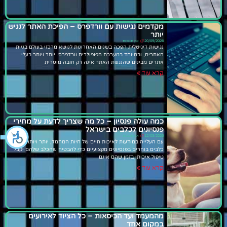
מקדמים נגישות עם וורדפרס – הפיכת האתר לנגיש
יותר
20/05/2026
אין תגובות
נגישות דיגיטלית הפכה בשנים האחרונות לנושא מרכזי בעולם בניית
האתרים, ובמיוחד במערכת הפופולרית וורדפרס. יותר ויותר בעלי
אתרים מבינים שהנגשת האתר אינה רק חובה מוסרית
קרא עוד »
כמה עולה פנסיון – כל מה שצריך לדעת על מחירי
פנסיונים לכלבים בישראל
12/03/2026
אין תגובות
עם העלייה במודעות לאיכות חיים של חיות המחמד, יותר ויותר בעלי
כלבים בוחרים בפנסיונים מקצועיים כדי להבטיח שהכלב שלהם יקבל
טיפול איכותי בזמן שהם אינם
קרא עוד »
מהמעמד ועד הכיסאות – כל הציוד לאירועים
במקום אחד