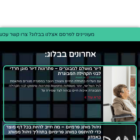
מעוניינים לפרסם אצלנו בבלוג? צרו קשר עכשיו >>
אחרונים בבלוג:
דיור מושלם למבוגרים – פתרונות דיור מוגן חרדי
לבני הקהילה המבוגרת
17/07/2026
אין תגובות
עם העלייה בתוחלת החיים והצורך הגובר במסגרת מגורים מותאמת
לגיל השלישי, יותר משפחות מחפשות פתרונות שיספקו לבני הקהילה
המבוגרת איכות חיים גבוהה לצד שמירה על
קרא עוד »
ניהול מותג פרמיום – מה חייב להיות בכל דף מוצר
כדי להיתפס כמותג פרימיום בתהליך ניהול ממותג
באמזון