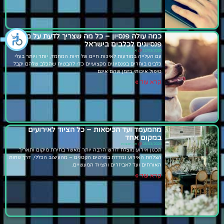
כמה עולה פנסיון – כל מה שצריך לדעת על מחירי
פנסיונים לכלבים בישראל
12/03/2026
אין תגובות
עם העלייה במודעות לאיכות חיים של חיות המחמד, יותר ויותר בעלי
כלבים בוחרים בפנסיונים מקצועיים כדי להבטיח שהכלב שלהם יקבל
טיפול איכותי בזמן שהם אינם
קרא עוד »
מהמעמד ועד הכיסאות – כל הציוד לאירועים
במקום אחד
08/03/2026
אין תגובות
תכנון אירוע מוצלח דורש הרבה יותר מאשר בחירת מיקום ותאריך.
הצלחת האירוע נמדדת בפרטים הקטנים – מהעיצוב הכללי, דרך נוחות
האורחים ועד לאביזרים והציוד המעשיים.
קרא עוד »