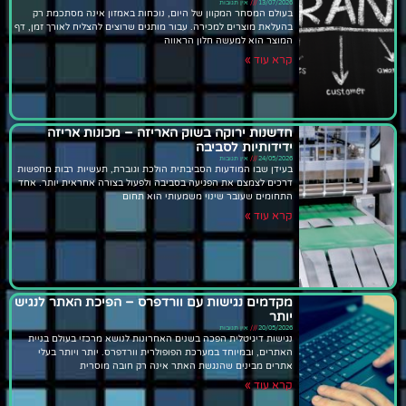
13/07/2026
אין תגובות
בעולם המסחר המקוון של היום, נוכחות באמזון אינה מסתכמת רק
בהעלאת מוצרים למכירה. עבור מותגים שרוצים להצליח לאורך זמן, דף
המוצר הוא למעשה חלון הראווה
קרא עוד »
חדשנות ירוקה בשוק האריזה – מכונות אריזה
ידידותיות לסביבה
24/05/2026
אין תגובות
בעידן שבו המודעות הסביבתית הולכת וגוברת, תעשיות רבות מחפשות
דרכים לצמצם את הפגיעה בסביבה ולפעול בצורה אחראית יותר. אחד
התחומים שעובר שינוי משמעותי הוא תחום
קרא עוד »
מקדמים נגישות עם וורדפרס – הפיכת האתר לנגיש
יותר
20/05/2026
אין תגובות
נגישות דיגיטלית הפכה בשנים האחרונות לנושא מרכזי בעולם בניית
האתרים, ובמיוחד במערכת הפופולרית וורדפרס. יותר ויותר בעלי
אתרים מבינים שהנגשת האתר אינה רק חובה מוסרית
קרא עוד »